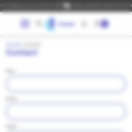
Panneau de gestion des cookies
 traitées à notre retour le 24/08
Livraison gratuite à partir de 60 € d'a
0
Accueil
»
Contact
Contact
Nom
*
Email
*
Sujet
*