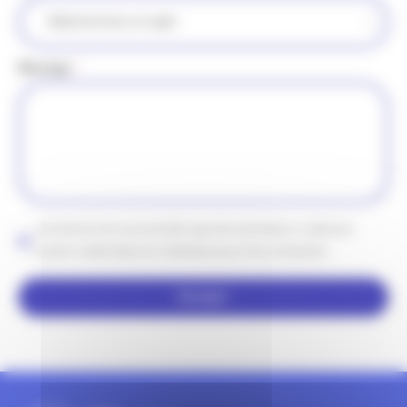
Message
*
Je donne mon accord afin que les données ci-dessus
soient collectées et utilisées pour me contacter.
Envoyer