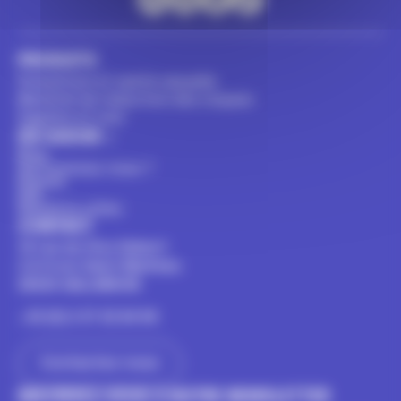
PRODUITS
Prévention et santé sexuelle
Matériel de réduction des risques
Hygiène et soin
EN SAVOIR +
Blog
Qui sommes-nous ?
Presse
FAQ
Numéros utiles
CONTACT
14 rue du Clos Hubert
Z.A Croix Saint Mathieu
28320 GALLARDON
+33 (0) 2 37 32 64 94
Contactez-nous
INSCRIVEZ-VOUS À NOTRE NEWSLETTER