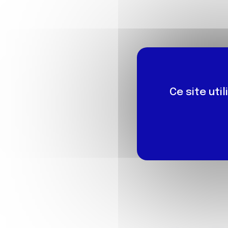
Ce site uti