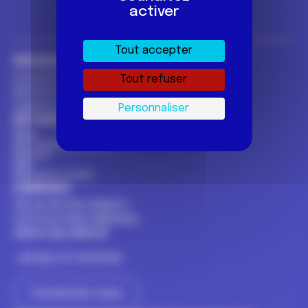
activer
Tout accepter
PRODUITS
Prévention et santé sexuelle
Tout refuser
Matériel de réduction des risques
Hygiène et soin
Personnaliser
EN SAVOIR +
Blog
Qui sommes-nous ?
Presse
FAQ
Numéros utiles
CONTACT
14 rue du Clos Hubert
Z.A Croix Saint Mathieu
28320 GALLARDON
+33 (0) 2 37 32 64 94
Contactez-nous