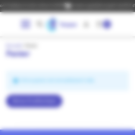
Panneau de gestion des cookies
 traitées à notre retour le 24/08
Livraison gratuite à partir de 60 € d'a
0
Accueil
»
Panier
Panier
Votre panier est actuellement vide.
Retour À La Boutique