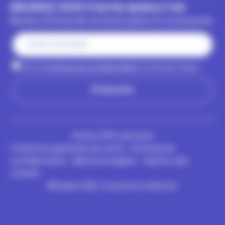
INSCRIVEZ-VOUS À NOTRE NEWSLETTER
Restez informé de nos bons plans et nouveautés
J'ai lu la
politique de confidentialité
fournie par Terpan
Achats 100% sécurisés
Conditions générales de vente
-
Politique de
confidentialité
-
Mentions légales
-
Gestion des
cookies
©Terpan 2026. Tous droits réservés.