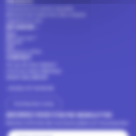
PRODUITS
Prévention et santé sexuelle
Matériel de réduction des risques
Hygiène et soin
EN SAVOIR +
Blog
Who are we ?
Presse
FAQ
Numéros utiles
CONTACT
14 rue du Clos Hubert
Z.A Croix Saint Mathieu
28320 GALLARDON
+33 (0) 2 37 32 64 94
Contactez-nous
INSCRIVEZ-VOUS À NOTRE NEWSLETTER
Restez informé de nos bons plans et nouveautés