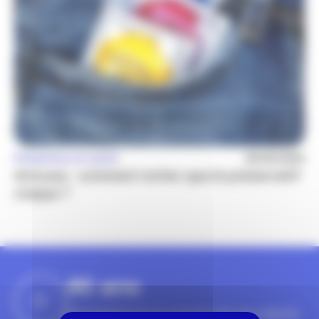
Prévention et santé
26/05/2020
Astuces : comment éviter que le préservatif
craque ?
40
ans
D'engagement au service de nos clients