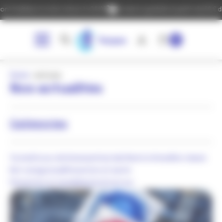
Cookies management panel
traitées à notre retour le 24/08
Livraison gratuite à partir de 60 € d'a
0
Home
»
astuces
Nos actualités
Catégories
Toutes
Focus on
Intéressant
Les lubrifiants intimes
Non classé
Not categorized
Prévention et santé
Prévention et sensibilisation
Zoom sur